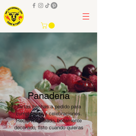
505 8232 6238
Desde $35
Panadería
Tartas hechas a pedido para
cumpleaños y celebraciones.
Recién horneado, bellamente
decorado, listo cuando quieras