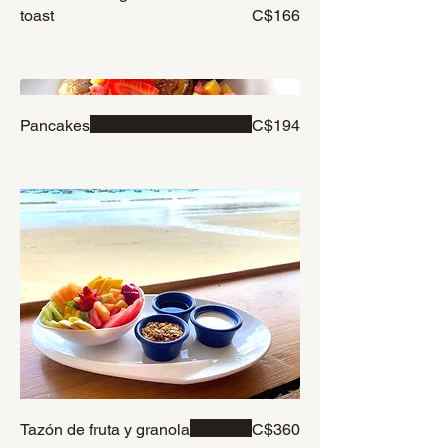
toast
C$166
Pancakes
C$194
Tazón de fruta y granola
C$360