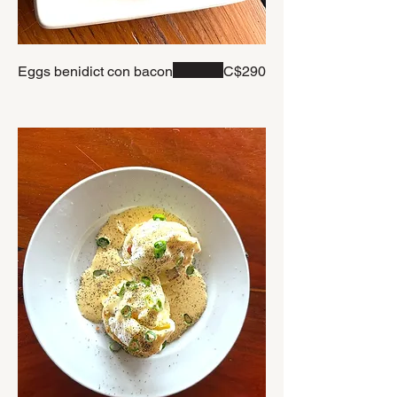
Eggs benidict con bacon
C$290