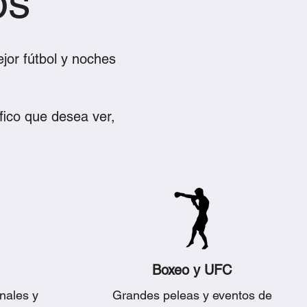
os
jor fútbol y noches
ífico que desea ver,
Boxeo y UFC
nales y
Grandes peleas y eventos de