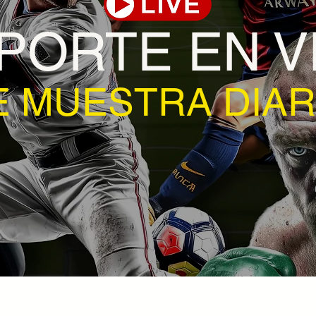
PORTE EN V
E MUESTRA DIAR