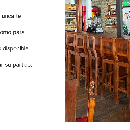
nunca te
como para
 disponible
r su partido.