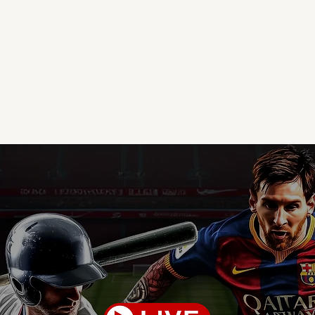
Nuestro Menú
Reservar una Mesa
El Lugar